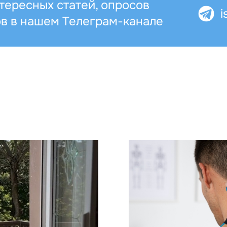
тересных статей, опросов
i
ов в нашем Телеграм-канале