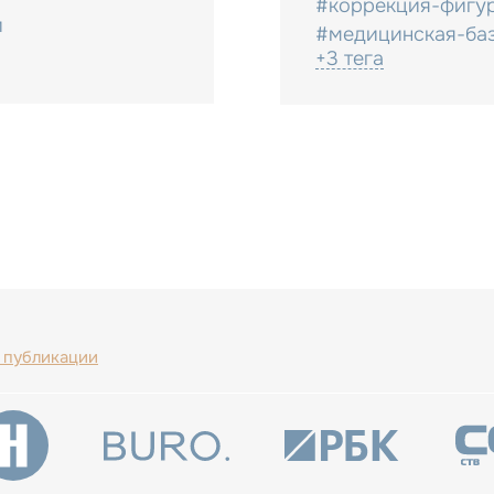
#коррекция-фигу
и
#медицинская-ба
+3 тега
 публикации