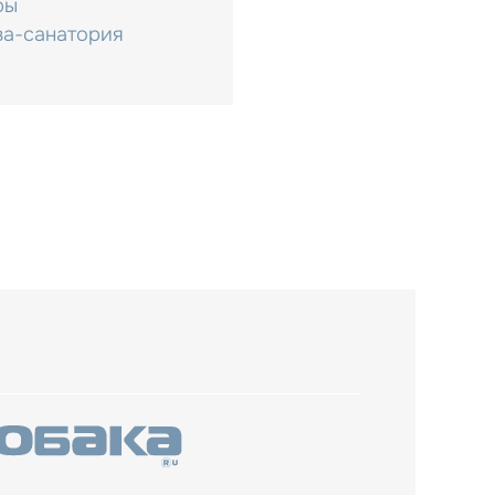
ры
за-санатория