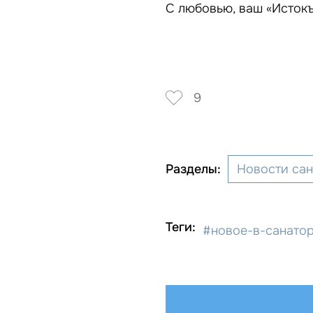
С любовью, ваш «Исток
9
Разделы:
Новости са
Теги:
#новое-в-санато