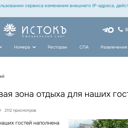
льзовании сервиса изменения внешнего IP-адреса, дейст
8
Официальный сайт
Номера
Ресторан
СПА
Развлечения
тей
вая зона отдыха для наших гос
2112 просмотров
наших гостей наполнена