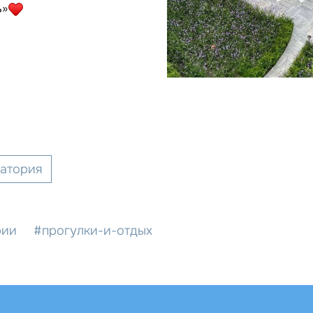
ъ»
натория
рии
#прогулки-и-отдых