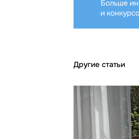
Больше ин
и конкурс
Другие статьи
чени: что