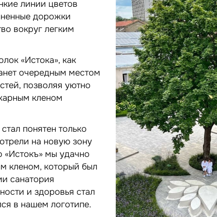
нкие линии цветов
иненные дорожки
во вокруг легким
олок «Истока», как
танет очередным местом
стей, позволяя уютно
карным кленом
стал понятен только
мотрели на новую зону
о «Истокъ» мы удачно
м кленом, который был
ии санатория
чности и здоровья стал
ся в нашем логотипе.