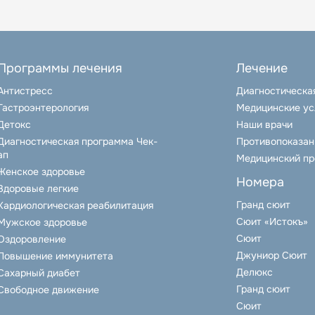
Программы лечения
Лечение
Антистресс
Диагностическа
Гастроэнтерология
Медицинские ус
Детокс
Наши врачи
Диагностическая программа Чек-
Противопоказан
ап
Медицинский п
Женское здоровье
Номера
Здоровые легкие
Гранд сюит
Кардиологическая реабилитация
Сюит «Истокъ»
Мужское здоровье
Сюит
Оздоровление
Джуниор Сюит
Повышение иммунитета
Делюкс
Сахарный диабет
Гранд сюит
Свободное движение
Сюит