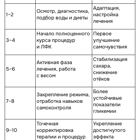
Адаптация,
Осмотр, диагностика,
1–2
настройка
подбор воды и диеты
лечения
Начало полноценного
Первое
3–4
курса процедур
улучшение
и ЛФК
самочувствия
Стабилизация
Активная фаза
сахара,
5–6
лечения, работа
снижение
с весом
отёков
Более
Закрепление режима,
устойчивые
7–8
отработка навыков
показатели
самоконтроля
гликемии
Точечная
Укрепление
9–10
корректировка
достигнутого
терапии и процедур
эффекта