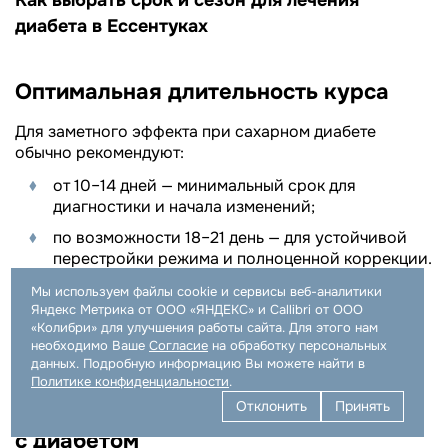
Как выбрать срок и сезон для лечения
диабета в Ессентуках
Оптимальная длительность курса
Для заметного эффекта при сахарном диабете
обычно рекомендуют:
от 10–14 дней — минимальный срок для
диагностики и начала изменений;
по возможности 18–21 день — для устойчивой
перестройки режима и полноценной коррекции.
Мы используем файлы cookie и сервисы веб-аналитики
Чем более выражены метаболические нарушения
Яндекс Метрика от ООО «ЯНДЕКС» и Callibri от ООО
«Колибри» для улучшения работы сайта. Для этого нам
и сопутствующие заболевания, тем целесообразнее
необходимо Ваше
Согласие
на обработку персональных
рассматривать более длительный курс.
данных. Подробную информацию Вы можете найти в
Политике конфиденциальности
.
Отклонить
Принять
Лучшее время года для пациентов
с диабетом