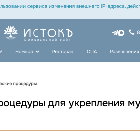
льзовании сервиса изменения внешнего IP-адреса, дейст
8
Официальный сайт
Номера
Ресторан
СПА
Развлечения
еские процедуры
роцедуры для укрепления м