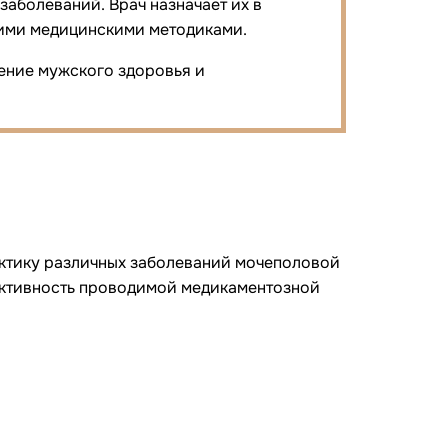
аболеваний. Врач назначает их в
гими медицинскими методиками.
ление мужского здоровья и
актику различных заболеваний мочеполовой
ективность проводимой медикаментозной