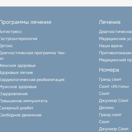
Программы лечения
Лечение
Антистресс
Диагностическа
Гастроэнтерология
Медицинские ус
Детокс
Наши врачи
Диагностическая программа Чек-
Противопоказан
ап
Медицинский п
Женское здоровье
Номера
Здоровые легкие
Гранд сюит
Кардиологическая реабилитация
Сюит «Истокъ»
Мужское здоровье
Сюит
Оздоровление
Джуниор Сюит
Повышение иммунитета
Делюкс
Сахарный диабет
Гранд сюит
Свободное движение
Сюит
Джуниор Сюит