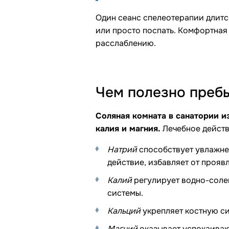
Один сеанс спелеотерапии длитс
или просто поспать. Комфортная
расслаблению.
Чем полезно преб
Соляная комната в санатории и
калия и магния.
Лечебное действ
Натрий
способствует увлажне
действие, избавляет от прояв
Калий
регулирует водно-соле
системы.
Кальций
укрепляет костную си
Магний
оказывает успокаиваю