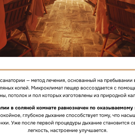
 санатории — метод лечения, основанный на пребывании
оляных копей. Микроклимат пещер воссоздается с помощ
ены, потолок и пол которых изготовлены из природной ка
апии в соляной комнате равнозначен по оказываемому
покойное, глубокое дыхание способствует тому, что нас
онхи. Уже после первой процедуры дыхание становится с
легкость, настроение улучшается.