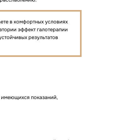
аете в комфортных условиях
натории эффект галотерапии
устойчивых результатов
м имеющихся показаний,