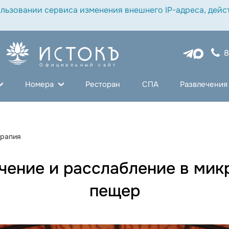
льзовании сервиса изменения внешнего IP-адреса, дейст
8
Официальный сайт
Номера
Ресторан
СПА
Развлечения
ерапия
чение и расслабление в ми
пещер