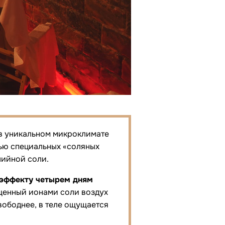
 в уникальном микроклимате
ью специальных «соляных
лийной соли.
 эффекту четырем дням
ыщенный ионами соли воздух
вободнее, в теле ощущается