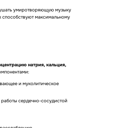
слушать умиротворяющую музыку
ух способствуют максимальному
нцентрацию натрия, кальция,
омпонентами:
ивающее и муколитическое
я работы сердечно-сосудистой
 расслаблению.