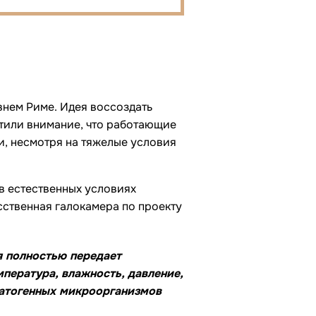
внем Риме. Идея воссоздать
атили внимание, что работающие
и, несмотря на тяжелые условия
 в естественных условиях
сственная галокамера по проекту
я полностью передает
пература, влажность, давление,
патогенных микроорганизмов