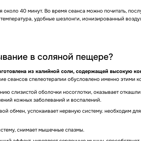
я около 40 минут. Во время сеанса можно почитать, по
 температура, удобные шезлонги, ионизированный возд
ывание в соляной пещере?
зготовлена из калийной соли, содержащей высокую ко
ие сеансов спелеотерапии обусловлено именно этими к
нию слизистой оболочки носоглотки, оказывает откашл
лений кожных заболеваний и воспалений.
вой обмен, успокаивает нервную систему. необходим дл
стему, снимает мышечные спазмы.
щий эффект, укрепляет сердечную мышцу, способствует