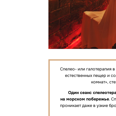
Спелео- или галотерапия в
естественных пещер и с
комнат», ст
Один сеанс спелеотер
на морском побережье
. С
проникает даже в узкие бр