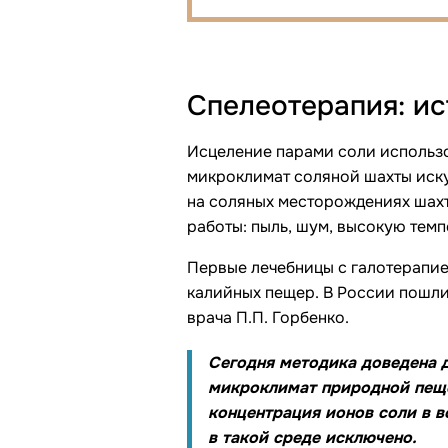
Спелеотерапия: и
Исцеление парами соли использо
микроклимат соляной шахты иску
на соляных месторождениях шахт
работы: пыль, шум, высокую темп
Первые лечебницы с галотерапией
калийных пещер. В России пошли 
врача П.П. Горбенко.
Сегодня методика доведена 
микроклимат природной пещер
концентрация ионов соли в 
в такой среде исключено.