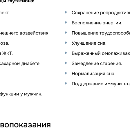
цы глутатиона:
ект.
Сохранение репродуктив
Восполнение энергии.
внешнего воздействия.
Повышение трудоспособн
оза.
Улучшение сна.
и ЖКТ.
Выраженный омолаживаю
сахарном диабете.
Замедление старения.
Нормализация сна.
Поддержание иммунитета
функции у мужчин.
ивопоказания