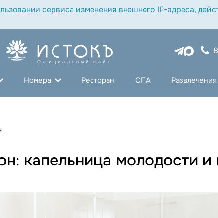
льзовании сервиса изменения внешнего IP-адреса, дейст
8
Официальный сайт
Номера
Ресторан
СПА
Развлечения
н
он: капельница молодости и