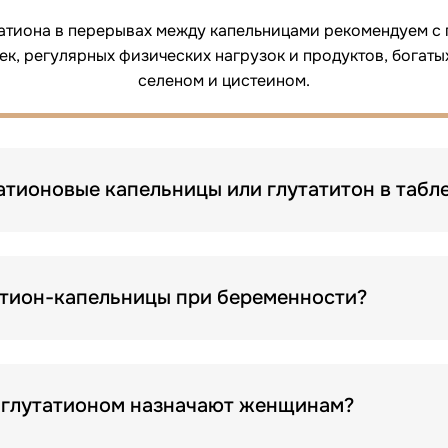
атиона в перерывах между капельницами рекомендуем с 
ек, регулярных физических нагрузок и продуктов, богат
селеном и цистеином.
атионовые капельницы или глутатитон в табл
атион-капельницы при беременности?
в глутатионом назначают женщинам?