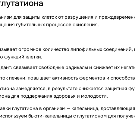
глутатиона
анизм для защиты клеток от разрушения и преждевремен
щения губительных процессов окисления.
зывает огромное количество липофильных соединений, 
 функций клетки.
дант: связывает свободные радикалы и снижает их негат
ток печени, повышает активность ферментов и способств
атиона замедляется, в результате снижается защитная ф
иона для поддержания здоровья и молодости.
вки глутатиона в организм — капельница, доставляющая
используем бьюти-капельницы с глутатионом для получе